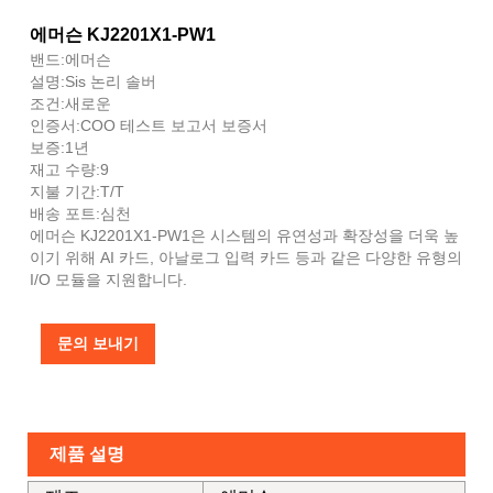
에머슨 KJ2201X1-PW1
밴드:에머슨
설명:Sis 논리 솔버
조건:새로운
인증서:COO 테스트 보고서 보증서
보증:1년
재고 수량:9
지불 기간:T/T
배송 포트:심천
에머슨 KJ2201X1-PW1은 시스템의 유연성과 확장성을 더욱 높
이기 위해 AI 카드, 아날로그 입력 카드 등과 같은 다양한 유형의
I/O 모듈을 지원합니다.
문의 보내기
제품 설명