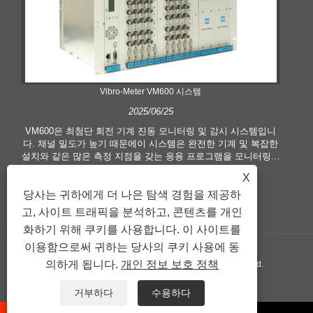
Vibro-Meter VM600 시스템
2025/06/25
VM600은 최첨단 회전 기계 진동 모니터링 및 감시 시스템입니
다. 채널 밀도가 높기 때문에이 시스템은 완전한 기계 및 복잡한
설치와 같은 많은 측정 지점을 갖는 응용 프로그램을 모니터링하
는 데 적합합니다.
X
당사는 귀하에게 더 나은 탐색 경험을 제공하
고, 사이트 트래픽을 분석하고, 콘텐츠를 개인
화하기 위해 쿠키를 사용합니다. 이 사이트를
이용함으로써 귀하는 당사의 쿠키 사용에 동
의하게 됩니다.
개인 정보 보호 정책
Copyright © 2024 보기국제무역(주) All Rights Reserved.
연결
Sitemap
RSS
XML
Privacy Policy
거부하다
수용하다