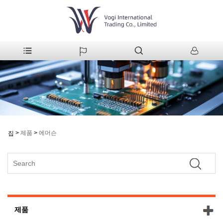
>
제품
>
에머슨
집
제품