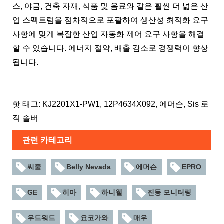
스, 야금, 건축 자재, 식품 및 음료와 같은 훨씬 더 넓은 산
업 스펙트럼을 점차적으로 포괄하여 생산성 최적화 요구
사항에 맞게 복잡한 산업 자동화 제어 요구 사항을 해결
할 수 있습니다. 에너지 절약, 배출 감소로 경쟁력이 향상
됩니다.
핫 태그: KJ2201X1-PW1, 12P4634X092, 에머슨, Sis 로
직 솔버
관련 카테고리
씨줄
Belly Nevada
에머슨
EPRO
GE
히마
하니웰
진동 모니터링
우드워드
요코가와
매우